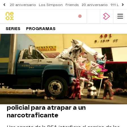
20 aniversario
Los Simpson
Friends
20 aniversario
911 Lone
SERIES
PROGRAMAS
Neox
» Series
» Arma letal
» Mejores momentos
MOMENTO DESTACADO
Una espectacular persecución
policial para atrapar a un
narcotraficante