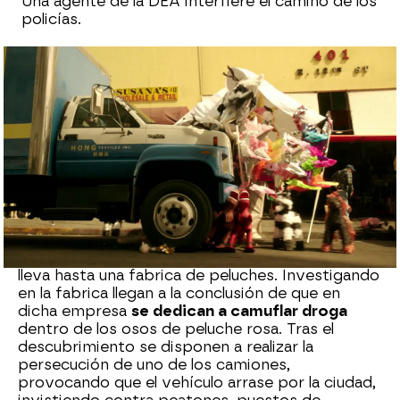
Una agente de la DEA interfiere el camino de los
policías.
neox
Madrid
Publicado:
01 de julio de 2021, 23:34
Whatsapp
Facebook
X
Flipboard
Riggs y Murtaugh examinan
el asesinato de un
distribuidor de moda
de Los Ángeles, el cual les
lleva hasta una fabrica de peluches. Investigando
en la fabrica llegan a la conclusión de que en
dicha empresa
se dedican a camuflar droga
dentro de los osos de peluche rosa. Tras el
descubrimiento se disponen a realizar la
persecución de uno de los camiones,
provocando que el vehículo arrase por la ciudad,