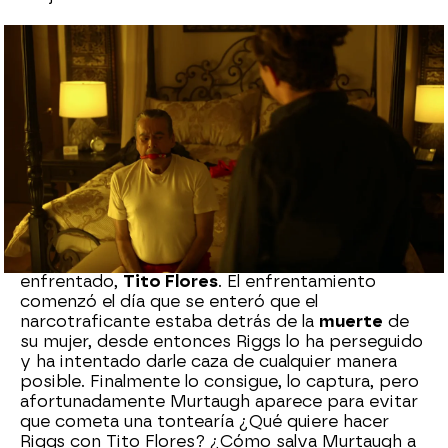
neox
Madrid
Publicado:
22 de julio de 2021, 23:34
Whatsapp
Facebook
X
Flipboard
Riggs ha
desaparecido
, ha huido a
México
en
busca del narcotraficante con el que esta
enfrentado,
Tito Flores
. El enfrentamiento
comenzó el día que se enteró que el
narcotraficante estaba detrás de la
muerte
de
su mujer, desde entonces Riggs lo ha perseguido
y ha intentado darle caza de cualquier manera
posible. Finalmente lo consigue, lo captura, pero
afortunadamente Murtaugh aparece para evitar
que cometa una tontearía ¿Qué quiere hacer
Riggs con Tito Flores? ¿Cómo salva Murtaugh a