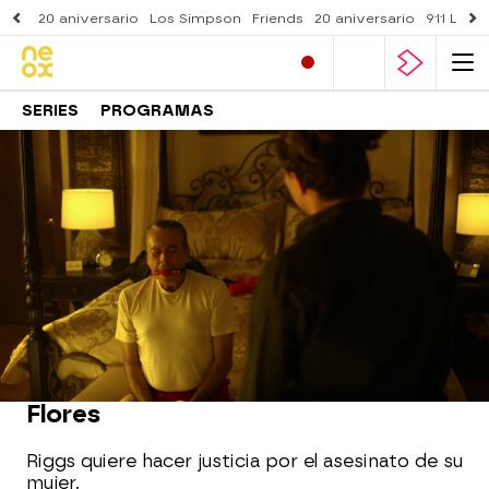
20 aniversario
Los Simpson
Friends
20 aniversario
911 Lone
SERIES
PROGRAMAS
Neox
» Series
» Arma letal
» Mejores momentos
MOMENTO DESTACADO
Riggs consigue darle caza a Tito
Flores
Riggs quiere hacer justicia por el asesinato de su
mujer.