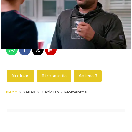
neox
Madrid
Publicado:
26 de septiembre de 2015, 19:56
Whatsapp
Facebook
X
Flipboard
Noticias
Atresmedia
Antena 3
Neox
» Series
» Black Ish
» Momentos