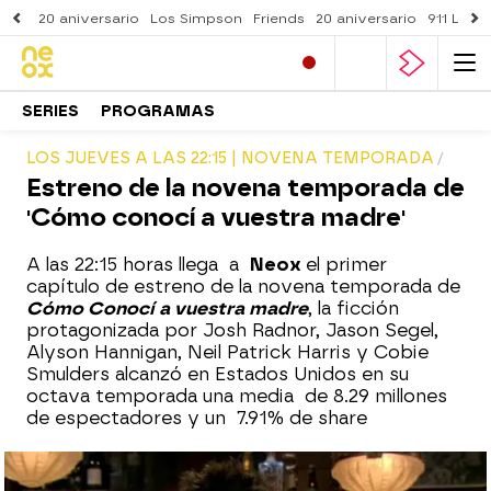
20 aniversario
Los Simpson
Friends
20 aniversario
911 Lone
SERIES
PROGRAMAS
LOS JUEVES A LAS 22:15 | NOVENA TEMPORADA
Estreno de la novena temporada de
'Cómo conocí a vuestra madre'
A las 22:15 horas llega a
Neox
el primer
capítulo de estreno de la novena temporada de
Cómo Conocí a vuestra madre
, la ficción
protagonizada por Josh Radnor, Jason Segel,
Alyson Hannigan, Neil Patrick Harris y Cobie
Smulders alcanzó en Estados Unidos en su
octava temporada una media de 8.29 millones
de espectadores y un 7.91% de share