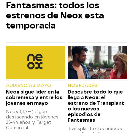
Fantasmas: todos los
estrenos de Neox esta
temporada
AUDIENCIAS MAYO
NOVEDADES
Neox sigue líder en la
Descubre todo lo que
sobremesa y entre los
llega a Neox: el
jóvenes en mayo
estreno de Transplant
o los nuevos
Neox (1,7%) sigue
episodios de
destacando en jóvenes,
Fantasmas
25-44 años y Target
Comercial.
Transplant o los nuevos