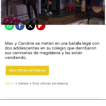
neox
Publicado:
05 de noviembre de 2015, 11:01
Whatsapp
Facebook
X
Flipboard
Max y Caroline se meten en una batalla legal con
dos adolescentes en su colegio que derribaron
sus camisetas de magdalena y las están
vendiendo.
dos chicas sin blanca
Neox
» Series
» Dos chicas sin blanca