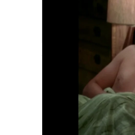
neox
Madrid
Publicado:
13 de mayo de 2014, 16:17
Continúan las aventura
locas y disparatadas. E
Lyndsey deciden condim
más salero. Por su parte
con Zoey, la salud ment
punto más alto, veremo