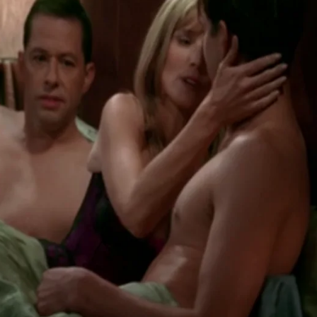
Whatsapp
Facebook
X
Flipboa
s de nuestros amigos, cada vez más
n esta ocasión veremos como Alan y
entar las cosas en el dormitorio con
, Tras la ruptura de su rompimiento
al de Walden no se encontrará en su
s que es lo que sucede