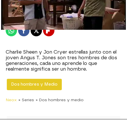
neox
Publicado:
12 de noviembre de 2010, 11:53
Whatsapp
Facebook
X
Flipboard
Charlie Sheen y Jon Cryer estrellas junto con el
joven Angus T. Jones son tres hombres de dos
generaciones, cada uno aprende lo que
realmente significa ser un hombre.
Dos hombres y Medio
Neox
» Series
» Dos hombres y medio