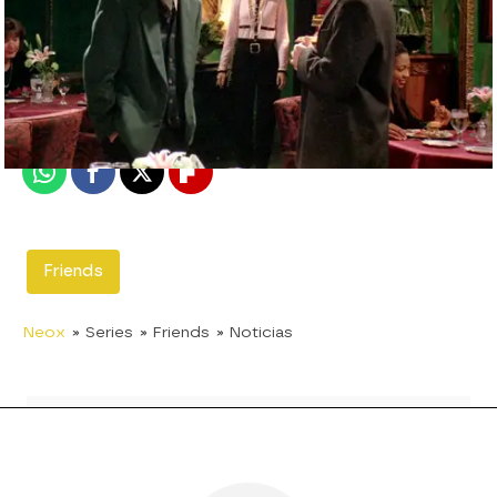
neox
Madrid
Publicado:
01 de agosto de 2019, 12:36
Whatsapp
Facebook
X
Flipboard
Friends
Neox
» Series
» Friends
» Noticias