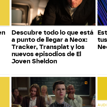
en
Descubre todo lo que está
Est
a punto de llegar a Neox:
tus
Tracker, Transplat y los
Ne
nuevos episodios de El
Joven Sheldon
AUD