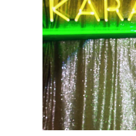
neox
Madrid
Publicado:
20 de octubre de 2018, 22:32
humor
Los Goldberg
momento