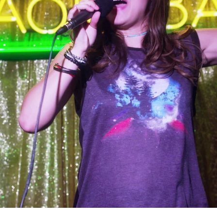
Whatsapp
Facebook
X
Flipboa
 destacado
Serie
Mejores Momentos
Erica