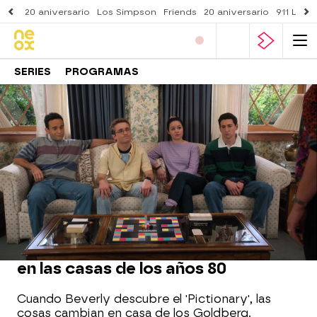
20 aniversario
Los Simpson
Friends
20 aniversario
911 Lone
SERIES
PROGRAMAS
Neox
» Series
» Los Goldberg
» Momentos
MOMENTO DESTACADO
El nuevo juego de mesa que arrasa
en las casas de los años 80
Cuando Beverly descubre el 'Pictionary', las
cosas cambian en casa de los Goldberg.