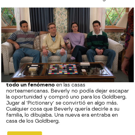
neox
Madrid
Publicado:
06 de agosto de 2021, 18:29
Whatsapp
Facebook
X
Flipboard
Ahora nos parece normal, pero cuando en los
años 80 salió
el 'Pictionary' se convirtió en
todo un fenómeno
en las casas
norteamericanas. Beverly no podía dejar escapar
la oportunidad y compró uno para los Goldberg.
Jugar al 'Pictionary' se convirtió en algo más.
Cualquier cosa que Beverly quería decirle a su
familia, lo dibujaba. Una nueva era entraba en
casa de los Goldberg.