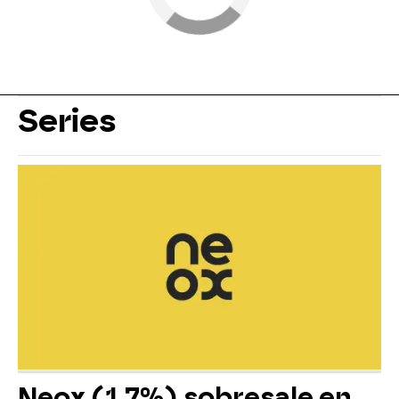
Series
Neox (1,7%) sobresale en