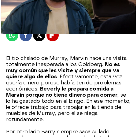
neox
Madrid
Publicado:
09 de agosto de 2022, 16:45
Whatsapp
Facebook
X
Flipboard
El tío chalado de Murray, Marvin hace una visita
totalmente inesperada a los Goldberg.
No es
muy común que les visite y siempre que va
quiere algo de ellos
. Efectivamente, esta vez
quería dinero porque había tenido problemas
económicos.
Beverly le prepara comida a
Marvin porque no tiene dinero para comer
, se
lo ha gastado todo en el bingo. En ese momento,
le ofrece trabajo para trabajar en la tienda de
muebles de Murray, pero él se niega
rotundamente.
Por otro lado Barry siempre saca su lado