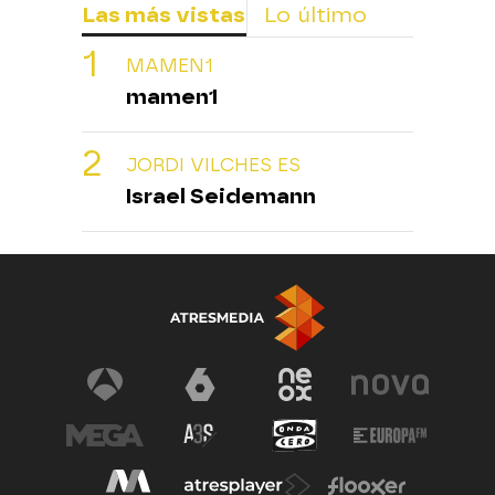
Las más vistas
Lo último
MAMEN1
mamen1
JORDI VILCHES ES
Israel Seidemann