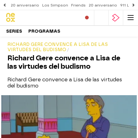
20 aniversario
Los Simpson
Friends
20 aniversario
911 Lone
SERIES
PROGRAMAS
RICHARD GERE CONVENCE A LISA DE LAS
VIRTUDES DEL BUDISMO
Richard Gere convence a Lisa de
las virtudes del budismo
Richard Gere convence a Lisa de las virtudes
del budismo