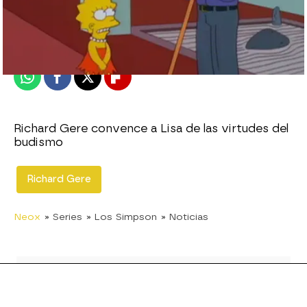
neox
Publicado:
21 de febrero de 2011, 16:42
Whatsapp
Facebook
X
Flipboard
Richard Gere convence a Lisa de las virtudes del
budismo
Richard Gere
Neox
» Series
» Los Simpson
» Noticias