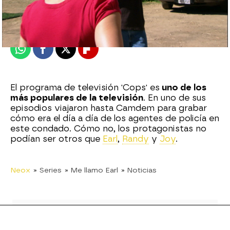
Madrid
Publicado:
19 de febrero de 2021, 22:01
Whatsapp
Facebook
X
Flipboard
El programa de televisión 'Cops' es
uno de los
más populares de la televisión
. En uno de sus
episodios viajaron hasta Camdem para grabar
cómo era el día a día de los agentes de policía en
este condado. Cómo no, los protagonistas no
podían ser otros que
Earl
,
Randy
y
Joy
.
Neox
» Series
» Me llamo Earl
» Noticias