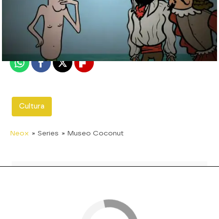
neox
Madrid
Publicado:
06 de noviembre de 2011, 23:08
Whatsapp
Facebook
X
Flipboard
Cultura
Neox
» Series
» Museo Coconut