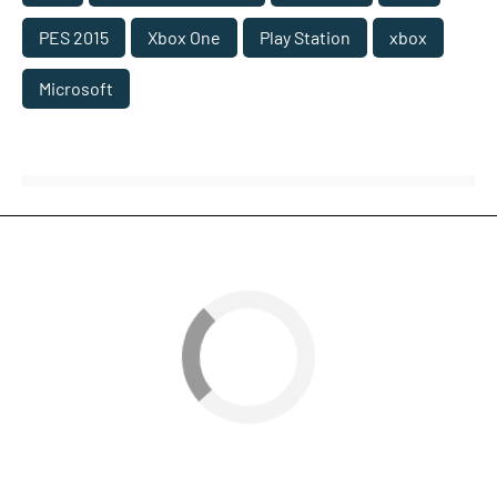
PES 2015
Xbox One
Play Station
xbox
Microsoft