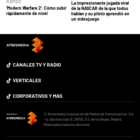
RÁPIDO
La impresionante jugada viral
'Modern Warfare 2': Cómo subir
de la NASCAR de la que todos
rápidamente de nivel
hablan y su piloto aprendió en
un videojuego
CANALES TV Y RADIO
VERTICALES
CORPORATIVOS Y MÁS
© Atresmedia Corporación de Medios de Comunicación, S.A
- A. Isla Graciosa 13, 28703, S.S. de los Reyes, Madrid.
Reservados todos los derechos