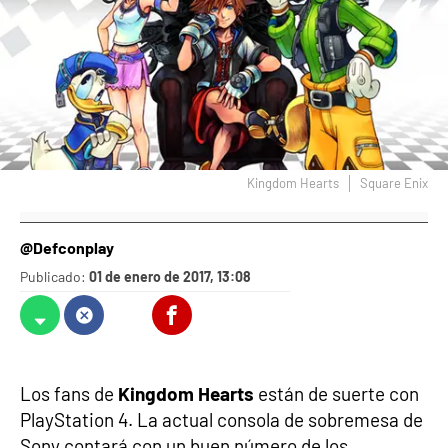
Kingdom Hearts
Square Enix
@Defconplay
Publicado:
01 de enero de 2017, 13:08
Whatsapp
Facebook
X
Flipboard
Los fans de
Kingdom Hearts
están de suerte con
PlayStation 4. La actual consola de sobremesa de
Sony contará con un buen número de los