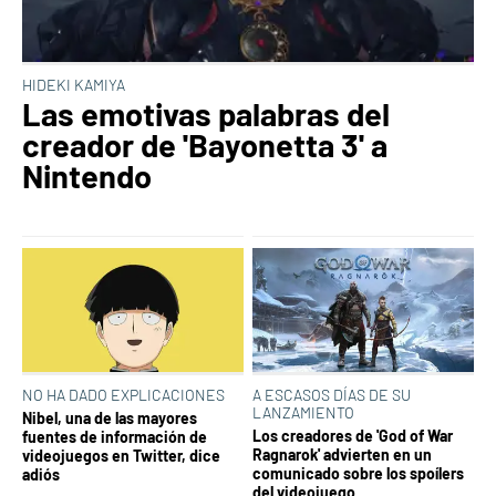
HIDEKI KAMIYA
Las emotivas palabras del
creador de 'Bayonetta 3' a
Nintendo
NO HA DADO EXPLICACIONES
A ESCASOS DÍAS DE SU
LANZAMIENTO
Nibel, una de las mayores
Los creadores de 'God of War
fuentes de información de
Ragnarok' advierten en un
videojuegos en Twitter, dice
comunicado sobre los spoílers
adiós
del videojuego