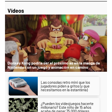
Vídeos
Donkey Kong podría ser el próximo as en la manga de
Nintendo con un juego y animación en camino
Las consolas retro mini que los
jugadores piden a gritos (y que
necesitamos en la estantería)
¿Pueden los videojuegos hacerte
millonario? Este niño de 15 años
acaba de ganar 75.000 dólares