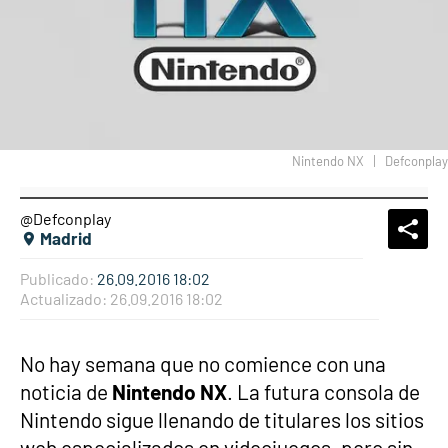
Nintendo NX
Defconplay
@Defconplay
What
Comp
Madrid
Publicado:
26.09.2016 18:02
Actualizado:
26.09.2016 18:02
No hay semana que no comience con una
noticia de
Nintendo NX
. La futura consola de
Nintendo sigue llenando de titulares los sitios
web especializados en videojuegos, pero sin