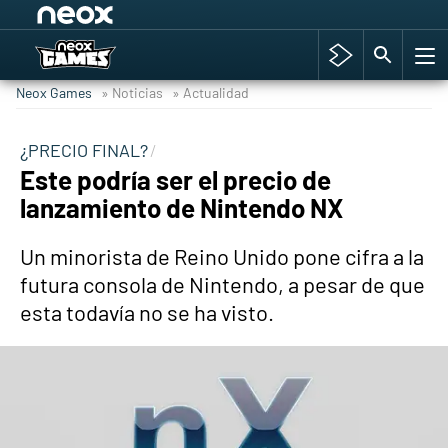
Among Us y Porno
Hyrule Warriors: La Era del Cataclismo
Neox Games
» Noticias
» Actualidad
TGA Tercera gala
Super Mario cafetería oficial
¿PRECIO FINAL?
Este podría ser el precio de
Cyberpunk 2077
lanzamiento de Nintendo NX
Hyrule Warriors
Asia peculiar tradición
Un minorista de Reino Unido pone cifra a la
futura consola de Nintendo, a pesar de que
esta todavía no se ha visto.