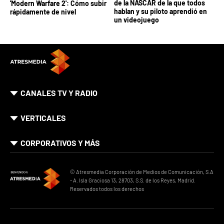
de la NASCAR de la que todos
'Modern Warfare 2': Cómo subir
hablan y su piloto aprendió en
rápidamente de nivel
un videojuego
CANALES TV Y RADIO
VERTICALES
CORPORATIVOS Y MÁS
© Atresmedia Corporación de Medios de Comunicación, S.A
- A. Isla Graciosa 13, 28703, S.S. de los Reyes, Madrid.
Reservados todos los derechos