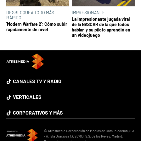
DESBLOQUEA TODO MÁS
IMPRESIONANTE
RÁPIDO
La impresionante jugada viral
'Modern Warfare 2': Cómo subir
de la NASCAR de la que todos
rápidamente de nivel
hablan y su piloto aprendió en
un videojuego
CANALES TV Y RADIO
VERTICALES
CORPORATIVOS Y MÁS
© Atresmedia Corporación de Medios de Comunicación, S.A
- A. Isla Graciosa 13, 28703, S.S. de los Reyes, Madrid.