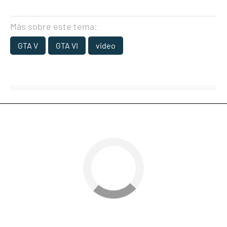
Más sobre este tema:
GTA V
GTA VI
video