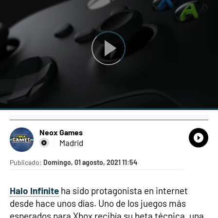
Neox Games
What
Comp
Madrid
Publicado:
Domingo, 01 agosto, 2021 11:54
Halo Infinite
ha sido protagonista en internet
desde hace unos días. Uno de los juegos más
esperados para Xbox recibía su beta técnica, una