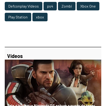
Defconplay Videos
ps4
Zombi
Xbox One
Play Station
xbox
Vídeos
Sale a la luz que Nintendo DS estuvo a punto de tener