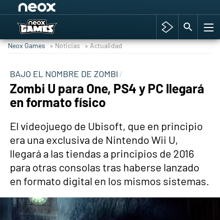
Among Us y Porno
Hyrule Warriors: La Era del Cataclismo
Neox Games
» Noticias
» Actualidad
TGA Tercera gala
Super Mario cafetería oficial
BAJO EL NOMBRE DE ZOMBI
Zombi U para One, PS4 y PC llegará
Cyberpunk 2077
en formato físico
Hyrule Warriors
Asia peculiar tradición
El videojuego de Ubisoft, que en principio
era una exclusiva de Nintendo Wii U,
llegará a las tiendas a principios de 2016
para otras consolas tras haberse lanzado
en formato digital en los mismos sistemas.