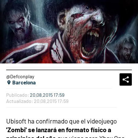
@Defconplay
What
Comp
Barcelona
Publicado:
20.08.2015 17:59
Actualizado:
20.08.2015 17:59
Ubisoft ha confirmado que el videojuego
'Zombi' se lanzará en formato físico a