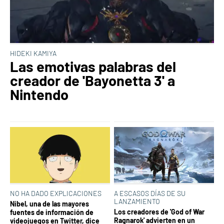
HIDEKI KAMIYA
Las emotivas palabras del
creador de 'Bayonetta 3' a
Nintendo
NO HA DADO EXPLICACIONES
A ESCASOS DÍAS DE SU
LANZAMIENTO
Nibel, una de las mayores
Los creadores de 'God of War
fuentes de información de
Ragnarok' advierten en un
videojuegos en Twitter, dice