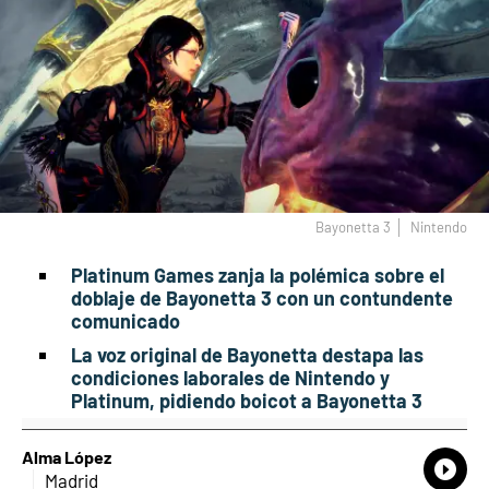
Bayonetta 3
Nintendo
Platinum Games zanja la polémica sobre el
doblaje de Bayonetta 3 con un contundente
comunicado
La voz original de Bayonetta destapa las
condiciones laborales de Nintendo y
Platinum, pidiendo boicot a Bayonetta 3
Alma López
What
Comp
Madrid