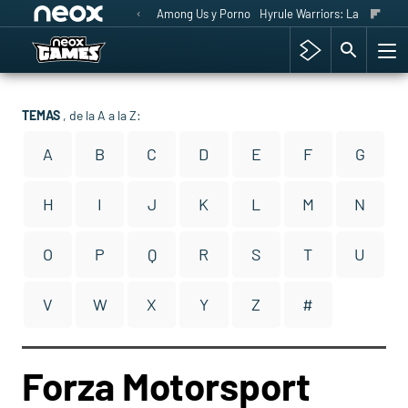
Among Us y Porno
Hyrule Warriors: La Era del 
TEMAS
, de la A a la Z:
A
B
C
D
E
F
G
H
I
J
K
L
M
N
O
P
Q
R
S
T
U
V
W
X
Y
Z
#
Forza Motorsport