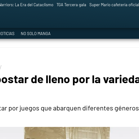
arriors: La Era del Cataclismo
TGA Tercera gala
Super Mario cafetería oficia
OTICIAS
NO SOLO MANGA
ostar de lleno por la varie
r por juegos que abarquen diferentes géneros 