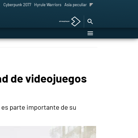
l
Cyberpunk 2077
Hyrule Warriors
Asia peculiar tradición
dad de videojuegos
es parte importante de su