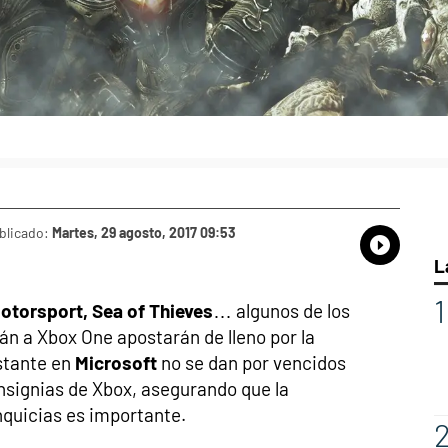
blicado:
Martes, 29 agosto, 2017 09:53
Whatsap
Compart
Fac
L
Motorsport, Sea of Thieves
… algunos de los
án a Xbox One apostarán de lleno por la
stante en
Microsoft
no se dan por vencidos
nsignias de Xbox, asegurando que la
nquicias es importante.