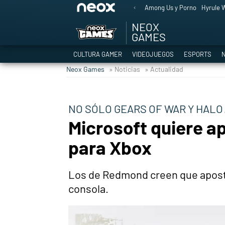
Among Us y Porno
Hyrule W
NEOX
GAMES
CULTURA GAMER
VIDEOJUEGOS
ESPORTS
N
Neox Games
» Noticias
» Actualidad
NO SÓLO GEARS OF WAR Y HALO
Microsoft quiere ap
para Xbox
Los de Redmond creen que aposta
consola.