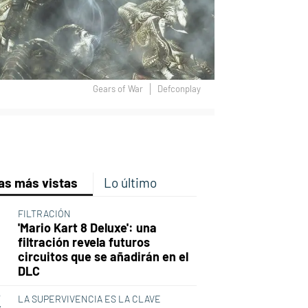
Gears of War
Defconplay
p
ir
ebook
Twitter
Linkedin
Flipboard
as más vistas
Lo último
FILTRACIÓN
'Mario Kart 8 Deluxe': una
filtración revela futuros
circuitos que se añadirán en el
DLC
LA SUPERVIVENCIA ES LA CLAVE