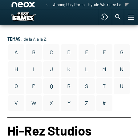
Among Us y Porno
Hyrule Warriors: La Era del 
TEMAS
, de la A a la Z:
A
B
C
D
E
F
G
H
I
J
K
L
M
N
O
P
Q
R
S
T
U
V
W
X
Y
Z
#
Hi-Rez Studios