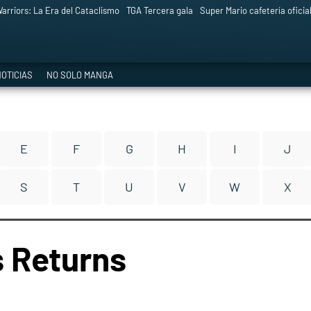
arriors: La Era del Cataclismo
TGA Tercera gala
Super Mario cafetería oficia
OTICIAS
NO SOLO MANGA
E
F
G
H
I
J
S
T
U
V
W
X
 Returns