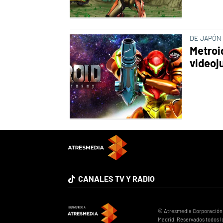
DE JAPÓN
Metroi
videoj
CANALES TV Y RADIO
© Atresmedia Corporación de
Madrid. Reservados todos l