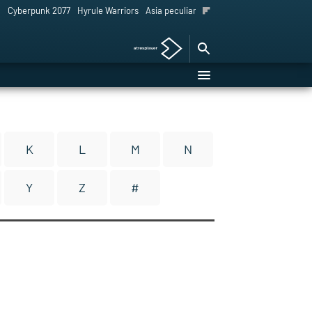
l
Cyberpunk 2077
Hyrule Warriors
Asia peculiar tradición
K
L
M
N
Y
Z
#