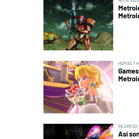
HOMENAJE
Metroi
Metroi
HORAS Y 
Gamesc
Metroi
REGRESO 
Así so