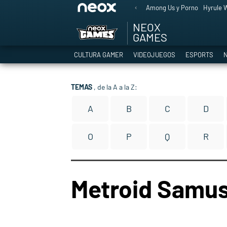
Among Us y Porno
Hyrule W
NEOX
GAMES
CULTURA GAMER
VIDEOJUEGOS
ESPORTS
N
TEMAS
, de la A a la Z:
A
B
C
D
O
P
Q
R
Metroid Samus