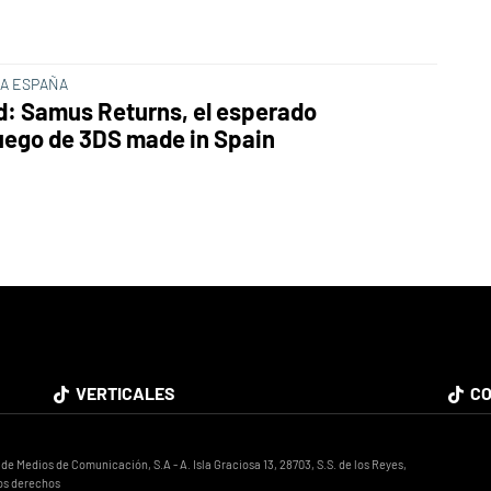
 A ESPAÑA
d: Samus Returns, el esperado
uego de 3DS made in Spain
VERTICALES
CO
 Medios de Comunicación, S.A - A. Isla Graciosa 13, 28703, S.S. de los Reyes,
os derechos