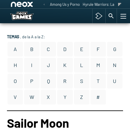
Among Us y Porno
Hyrule Warriors: La Era del 
TEMAS
, de la A a la Z:
A
B
C
D
E
F
G
H
I
J
K
L
M
N
O
P
Q
R
S
T
U
V
W
X
Y
Z
#
Sailor Moon