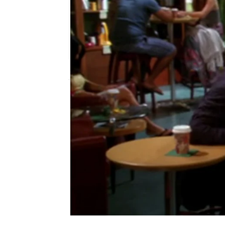
neox
Publicado:
04 de noviembre de 2015, 17:
Cuando Berta se toma un
encantado con su reempl
está siendo acechado p
Atresmedia