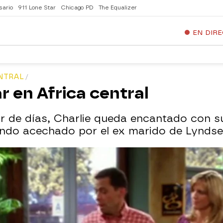
sario
911 Lone Star
Chicago PD
The Equalizer
EN DIR
NTRAL
r en Africa central
 de días, Charlie queda encantado con s
iendo acechado por el ex marido de Lyndse