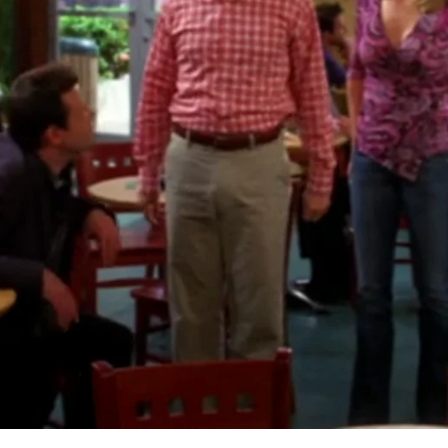
Whatsapp
Facebook
X
Flipboa
51
 par de días, Charlie queda
azo. Mientras tanto, Alan cree que
or el ex marido de Lyndsey.