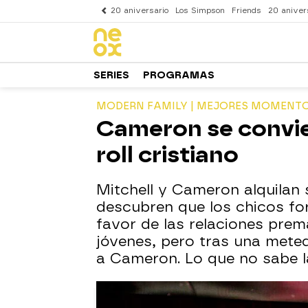
20 aniversario
Los Simpson
Friends
20 aniver
SERIES
PROGRAMAS
MODERN FAMILY | MEJORES MOMENT
Cameron se convier
roll cristiano
Mitchell y Cameron alquilan 
descubren que los chicos fo
favor de las relaciones prem
jóvenes, pero tras una mete
a Cameron. Lo que no sabe la