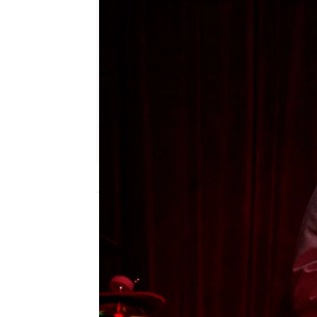
neox
Madrid
Publicado:
06 de mayo de 2016, 12:55
Modern Family