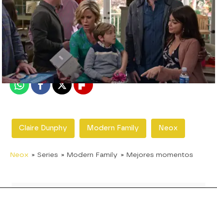
neox
Madrid
Publicado:
22 de mayo de 2019, 22:10
Whatsapp
Facebook
X
Flipboard
Claire Dunphy
Modern Family
Neox
Neox
» Series
» Modern Family
» Mejores momentos