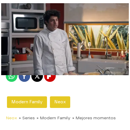
neox
Madrid
Publicado:
27 de noviembre de 2019, 22:56
Whatsapp
Facebook
X
Flipboard
Modern Family
Neox
Neox
» Series
» Modern Family
» Mejores momentos