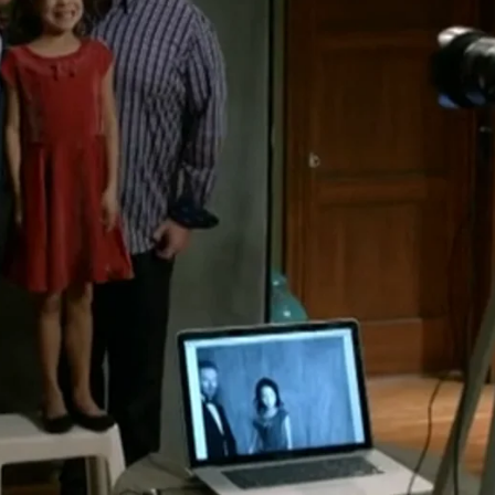
Whatsapp
Facebook
X
Flipboa
ampus de Caltech ya que Claire piensa
ex, ya que es una de las escuelas más
Además, está a tan solo 45 minutos de
 porque Alex tiene otras cosas en
e que es momento ya de hacer un