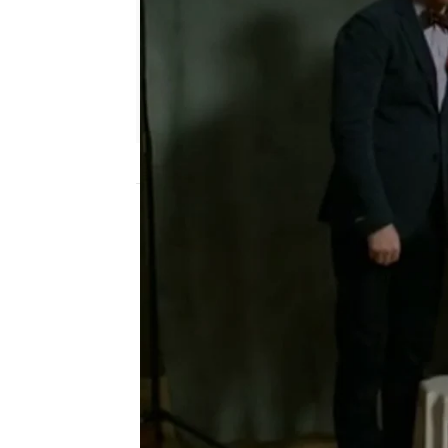
neox
Madrid
Publicado:
23 de octubre de 2014, 11:09
Los Dunphy visitan el c
que es perfecto para Al
prestigiosas del país. 
casa. El problema surge
mente.
Entre tanto, Lily decid