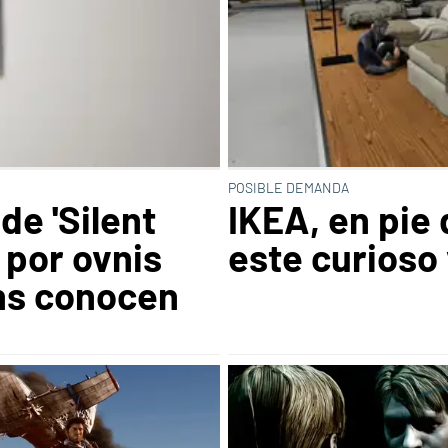
POSIBLE DEMANDA
 de 'Silent
IKEA, en pie
 por ovnis
este curioso
ns conocen