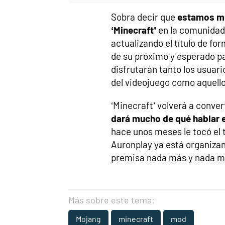
Sobra decir que
estamos muy
‘Minecraft’
en la comunidad
actualizando el título de f
de su próximo y esperado pa
disfrutarán tanto los usuari
del videojuego como aquell
‘Minecraft’ volverá a conver
dará mucho de qué hablar 
hace unos meses le tocó el t
Auronplay ya está organizan
premisa nada más y nada me
Más sobre este tema:
Mojang
minecraft
mod