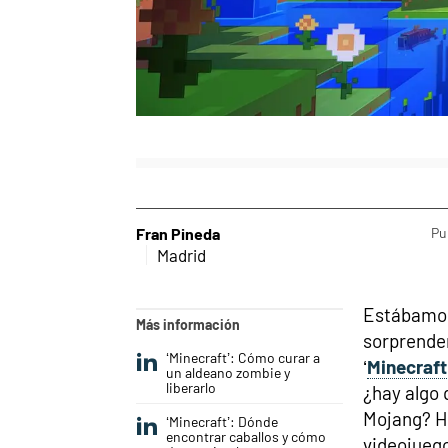
Fran Pineda
Pu
Madrid
Estábamos 
Más información
sorprender
‘Minecraft’: Cómo curar a
‘
Minecraft
un aldeano zombie y
liberarlo
¿hay algo 
Mojang? H
‘Minecraft’: Dónde
encontrar caballos y cómo
videojuego