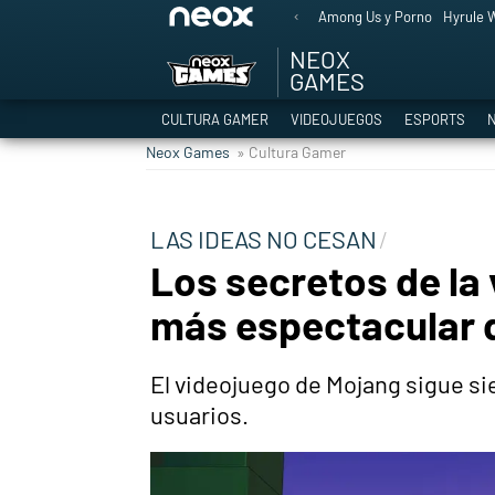
Among Us y Porno
Hyrule W
NEOX
GAMES
CULTURA GAMER
VIDEOJUEGOS
ESPORTS
N
Neox Games
» Cultura Gamer
LAS IDEAS NO CESAN
Los secretos de la 
más espectacular d
El videojuego de Mojang sigue si
usuarios.