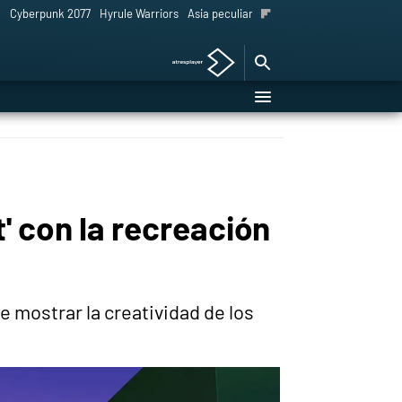
l
Cyberpunk 2077
Hyrule Warriors
Asia peculiar tradición
t' con la recreación
 mostrar la creatividad de los