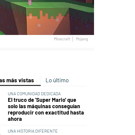
Minecraft
Mojang
p
ir
ebook
Twitter
Linkedin
Flipboard
as más vistas
Lo último
UNA COMUNIDAD DEDICADA
El truco de 'Super Mario' que
solo las máquinas conseguían
reproducir con exactitud hasta
ahora
UNA HISTORIA DIFERENTE