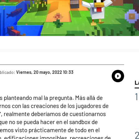
blicado:
Viernes, 20 mayo, 2022 10:33
Whatsap
Compart
Fac
L
planteando mal la pregunta. Más allá de
nos con las creaciones de los jugadores de
’, realmente deberíamos de cuestionarnos
que no se pueda hacer en el sandbox de
emos visto prácticamente de todo en el
, edificaciones imposibles, recreaciones de