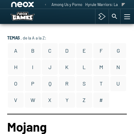
Among Us y Porno
Hyrule Warriors: La Era del 
TEMAS
, de la A a la Z:
A
B
C
D
E
F
G
H
I
J
K
L
M
N
O
P
Q
R
S
T
U
V
W
X
Y
Z
#
Mojang