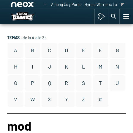
Among Us y Porno
Hyrule Warriors: La Era del 
TEMAS
, de la A a la Z:
A
B
C
D
E
F
G
H
I
J
K
L
M
N
O
P
Q
R
S
T
U
V
W
X
Y
Z
#
mod