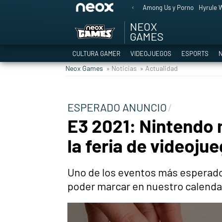
Among Us y Porno
Hyrule W
NEOX
GAMES
CULTURA GAMER
VIDEOJUEGOS
ESPORTS
N
Neox Games
» Noticias
» Actualidad
ESPERADO ANUNCIO
E3 2021: Nintendo 
la feria de videoju
Uno de los eventos más esperados
poder marcar en nuestro calenda