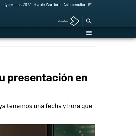
l
Cyberpunk 2077
Hyrule Warriors
Asia peculiar tradición
su presentación en
 ya tenemos una fecha y hora que