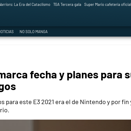
arriors: La Era del Cataclismo
TGA Tercera gala
Super Mario cafetería oficia
OTICIAS
NO SOLO MANGA
marca fecha y planes para 
egos
 para este E3 2021 era el de Nintendo y por fin
rio.