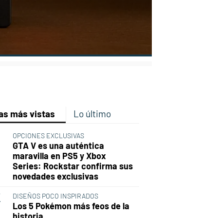
p
ir
ebook
Twitter
Linkedin
Flipboard
as más vistas
Lo último
OPCIONES EXCLUSIVAS
GTA V es una auténtica
maravilla en PS5 y Xbox
Series: Rockstar confirma sus
novedades exclusivas
DISEÑOS POCO INSPIRADOS
Los 5 Pokémon más feos de la
historia