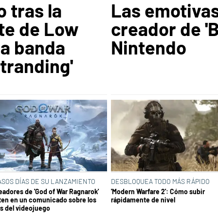
 tras la
Las emotivas
te de Low
creador de 'B
la banda
Nintendo
tranding'
ASOS DÍAS DE SU LANZAMIENTO
DESBLOQUEA TODO MÁS RÁPIDO
eadores de 'God of War Ragnarok'
'Modern Warfare 2': Cómo subir
ten en un comunicado sobre los
rápidamente de nivel
rs del videojuego