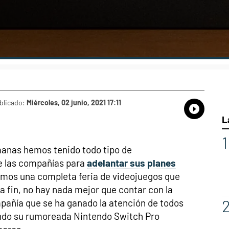
blicado:
Miércoles, 02 junio, 2021 17:11
Whatsap
Compart
Fac
L
emanas hemos tenido todo tipo de
e las compañías para
adelantar sus planes
níamos una completa feria de videojuegos que
 a fin, no hay nada mejor que contar con la
pañía que se ha ganado la atención de todos
ndo su rumoreada Nintendo Switch Pro