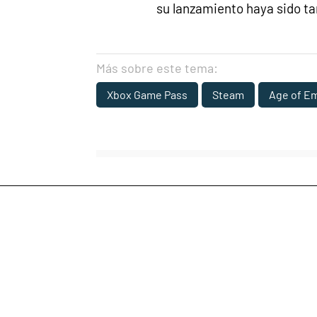
su lanzamiento haya sido ta
Más sobre este tema:
Xbox Game Pass
Steam
Age of Em