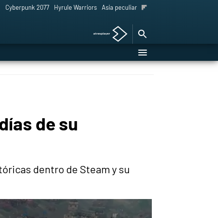
l
Cyberpunk 2077
Hyrule Warriors
Asia peculiar tradición
días de su
stóricas dentro de Steam y su