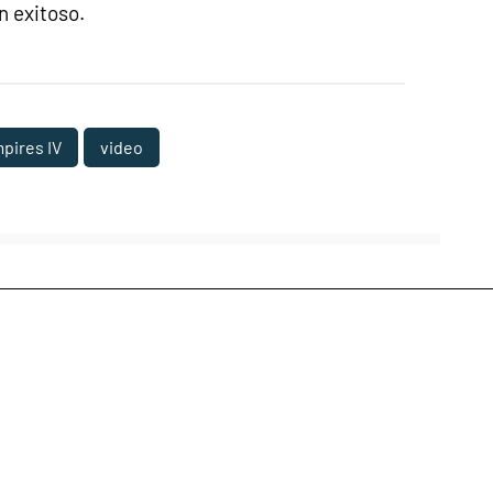
n exitoso.
pires IV
video