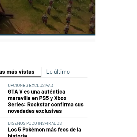
p
ir
ebook
Twitter
Linkedin
Flipboard
as más vistas
Lo último
OPCIONES EXCLUSIVAS
GTA V es una auténtica
maravilla en PS5 y Xbox
Series: Rockstar confirma sus
novedades exclusivas
DISEÑOS POCO INSPIRADOS
Los 5 Pokémon más feos de la
historia