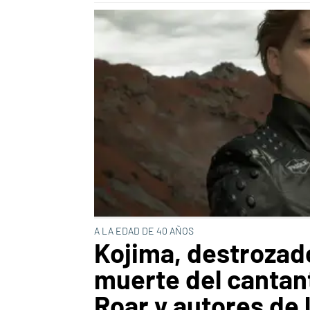
A LA EDAD DE 40 AÑOS
Kojima, destrozado
muerte del cantan
Roar y autores de 