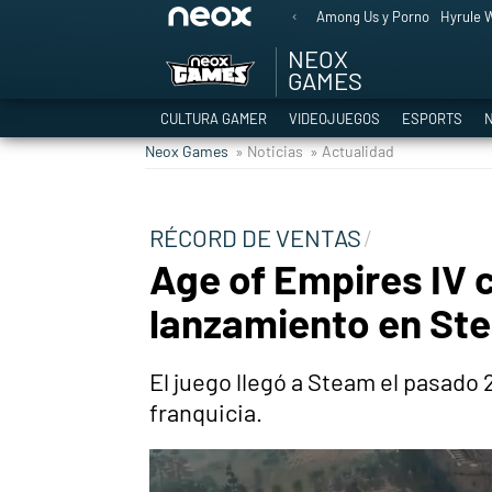
Among Us y Porno
Hyrule W
NEOX
GAMES
CULTURA GAMER
VIDEOJUEGOS
ESPORTS
N
Neox Games
» Noticias
» Actualidad
RÉCORD DE VENTAS
Age of Empires IV c
lanzamiento en St
El juego llegó a Steam el pasado 
franquicia.