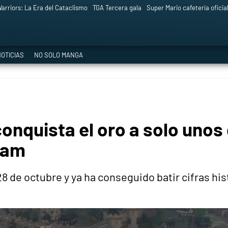
arriors: La Era del Cataclismo
TGA Tercera gala
Super Mario cafetería oficia
OTICIAS
NO SOLO MANGA
onquista el oro a solo unos 
eam
28 de octubre y ya ha conseguido batir cifras hi