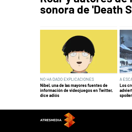
sonora de 'Death S
NO HA DADO EXPLICACIONES
A ESC
Nibel, una de las mayores fuentes de
Los cr
información de videojuegos en Twitter,
advier
dice adiós
spoíle