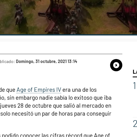
blicado:
Domingo, 31 octubre, 2021 13:14
Whatsap
Compart
Fac
L
de que
Age of Empires IV
era una de los
ño, sin embargo nadie sabía lo exitoso que iba
o jueves 28 de octubre que salió al mercado en
solo necesitó un par de horas para conseguir
podido conocer las cifras récord que Age of