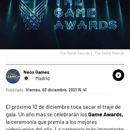
The Game Awards
The Game Awards
Neox Games
What
Comp
Madrid
Publicado:
Viernes, 03 diciembre, 2021 15:41
El próximo 10 de diciembre toca sacar el traje de
gala. Un año más se celebrarán los
Game Awards,
la ceremonia que premia a los mejores
videojuegos del año. La categoría más importante