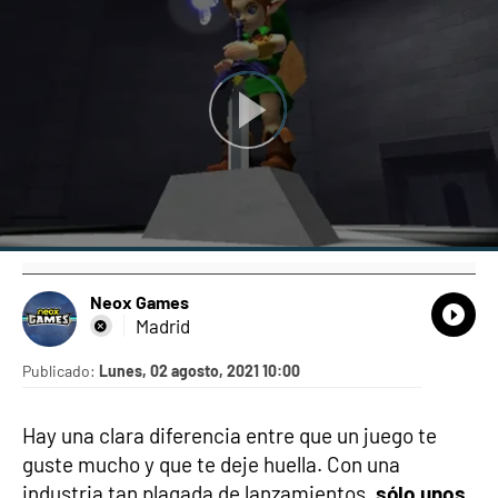
Neox Games
What
Comp
Madrid
Publicado:
Lunes, 02 agosto, 2021 10:00
Hay una clara diferencia entre que un juego te
guste mucho y que te deje huella. Con una
industria tan plagada de lanzamientos,
sólo unos