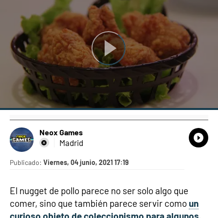
Neox Games
What
Comp
Madrid
Publicado:
Viernes, 04 junio, 2021 17:19
El nugget de pollo parece no ser solo algo que
comer, sino que también parece servir como
un
curioso objeto de coleccionismo para algunos
.