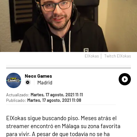
ElXokas
Twitch ElXokas
Neox Games
What
Comp
Madrid
Actualizado:
Martes, 17 agosto, 2021 11:11
Publicado:
Martes, 17 agosto, 2021 11:08
ElXokas sigue buscando piso. Meses atrás el
streamer encontró en Málaga su zona favorita
para vivir. A pesar de que todavía no se ha