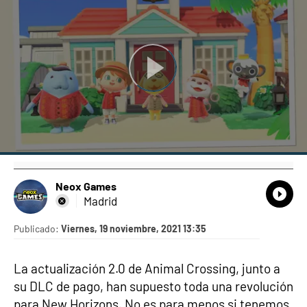
Neox Games
What
Comp
Madrid
Publicado:
Viernes, 19 noviembre, 2021 13:35
La actualización 2.0 de Animal Crossing, junto a
su DLC de pago, han supuesto toda una revolución
para New Horizons. No es para menos si tenemos