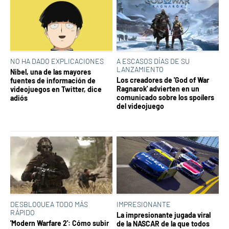
NO HA DADO EXPLICACIONES
A ESCASOS DÍAS DE SU
LANZAMIENTO
Nibel, una de las mayores
Los creadores de 'God of War
fuentes de información de
Ragnarok' advierten en un
videojuegos en Twitter, dice
comunicado sobre los spoílers
adiós
del videojuego
DESBLOQUEA TODO MÁS
IMPRESIONANTE
RÁPIDO
La impresionante jugada viral
'Modern Warfare 2': Cómo subir
de la NASCAR de la que todos