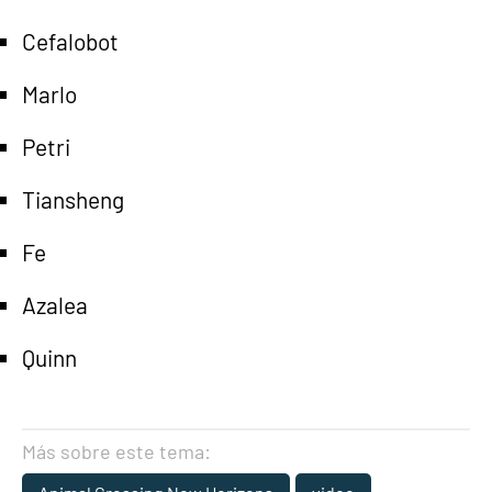
Cefalobot
Marlo
Petri
Tiansheng
Fe
Azalea
Quinn
Más sobre este tema: