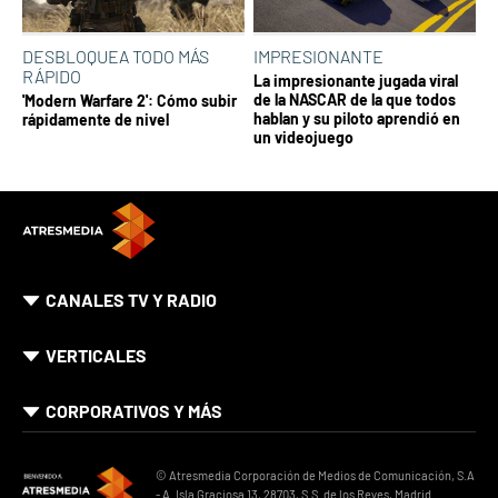
DESBLOQUEA TODO MÁS
IMPRESIONANTE
RÁPIDO
La impresionante jugada viral
de la NASCAR de la que todos
'Modern Warfare 2': Cómo subir
hablan y su piloto aprendió en
rápidamente de nivel
un videojuego
CANALES TV Y RADIO
VERTICALES
CORPORATIVOS Y MÁS
© Atresmedia Corporación de Medios de Comunicación, S.A
- A. Isla Graciosa 13, 28703, S.S. de los Reyes, Madrid.