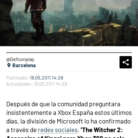
@Defconplay
What
Comp
Barcelona
Publicado:
16.05.2011 14:28
Actualizado:
16.05.2011 14:28
Después de que la comunidad preguntara
insistentemente a Xbox España estos últimos
días, la división de Microsoft lo ha confirmado
a través de
redes sociales
.
'The Witcher 2: