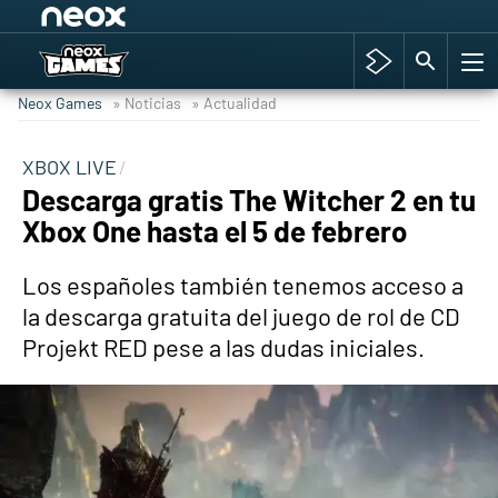
Among Us y Porno
Hyrule Warriors: La Era del Cataclismo
Neox Games
» Noticias
» Actualidad
TGA Tercera gala
Super Mario cafetería oficial
XBOX LIVE
Descarga gratis The Witcher 2 en tu
Cyberpunk 2077
Xbox One hasta el 5 de febrero
Hyrule Warriors
Asia peculiar tradición
Los españoles también tenemos acceso a
la descarga gratuita del juego de rol de CD
Projekt RED pese a las dudas iniciales.