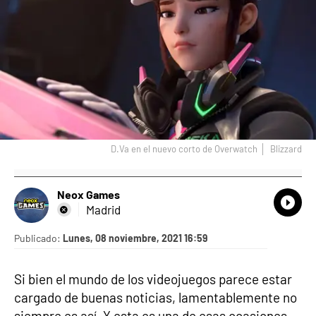
D.Va en el nuevo corto de Overwatch
Blizzard
Neox Games
What
Comp
Madrid
Publicado:
Lunes, 08 noviembre, 2021 16:59
Si bien el mundo de los videojuegos parece estar
cargado de buenas noticias, lamentablemente no
siempre es así. Y esta es una de esas ocasiones