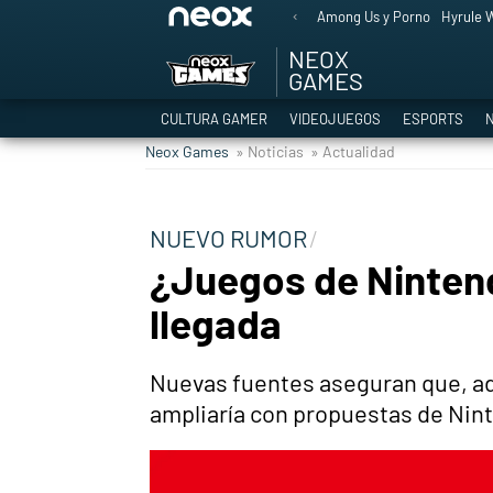
Among Us y Porno
Hyrule W
NEOX
GAMES
CULTURA GAMER
VIDEOJUEGOS
ESPORTS
N
Neox Games
» Noticias
» Actualidad
NUEVO RUMOR
¿Juegos de Nintend
llegada
Nuevas fuentes aseguran que, ade
ampliaría con propuestas de Nin