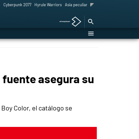
l
Cyberpunk 2077
Hyrule Warriors
Asia peculiar tradición
 fuente asegura su
oy Color, el catálogo se