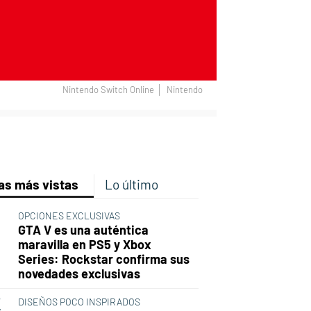
Nintendo Switch Online
Nintendo
p
ir
ebook
Twitter
Linkedin
Flipboard
as más vistas
Lo último
OPCIONES EXCLUSIVAS
GTA V es una auténtica
maravilla en PS5 y Xbox
Series: Rockstar confirma sus
novedades exclusivas
DISEÑOS POCO INSPIRADOS