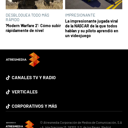
DESBLOQUEA TODO MÁS
IMPRESIONANTE
RÁPIDO
La impresionante jugada viral
'Modern Warfare 2': Cómo subir
de la NASCAR de la que todos
rápidamente de nivel
hablan y su piloto aprendió en
un videojuego
CANALES TV Y RADIO
VERTICALES
CORPORATIVOS Y MÁS
© Atresmedia Corporación de Medios de Comunicación, S.A
- A. Isla Graciosa 13, 28703, S.S. de los Reyes, Madrid.