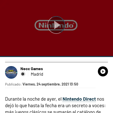
Neox Games
What
Comp
Madrid
Publicado:
Viernes, 24 septiembre, 2021 13:50
Durante la noche de ayer, el
Nintendo Direct
nos
dejó lo que hasta la fecha era un secreto a voces:
más juegos clásicos se sumarán al catálogo de