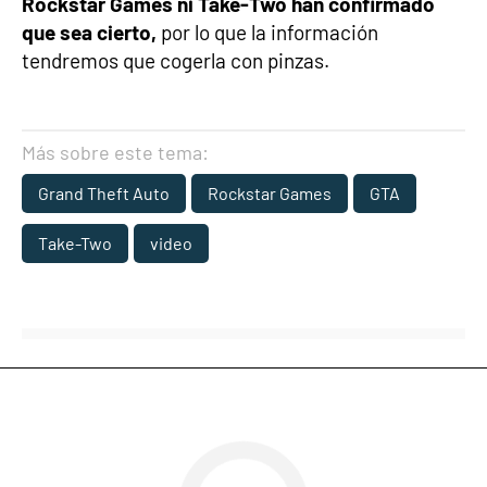
Rockstar Games ni Take-Two han confirmado
que sea cierto,
por lo que la información
tendremos que cogerla con pinzas.
Más sobre este tema:
Grand Theft Auto
Rockstar Games
GTA
Take-Two
video