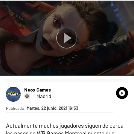
Neox Games
What
Comp
Madrid
Publicado:
Martes, 22 junio, 2021 16:53
Actualmente muchos jugadores siguen de cerca
los pasos de WB Games Montreal puesto que