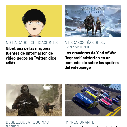
NO HA DADO EXPLICACIONES
A ESCASOS DÍAS DE SU
LANZAMIENTO
Nibel, una de las mayores
Los creadores de 'God of War
fuentes de información de
Ragnarok' advierten en un
videojuegos en Twitter, dice
comunicado sobre los spoílers
adiós
del videojuego
DESBLOQUEA TODO MÁS
IMPRESIONANTE
RÁPIDO