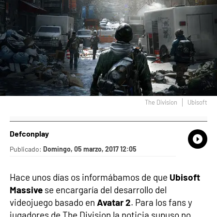
The Division
Ubisoft
Defconplay
What
Comp
Publicado:
Domingo, 05 marzo, 2017 12:05
Hace unos días os informábamos de que
Ubisoft
Massive
se encargaría del desarrollo del
videojuego basado en
Avatar 2
. Para los fans y
jugadores de The Division la noticia supuso no