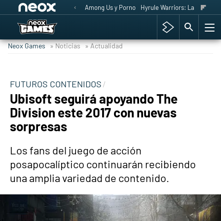
Among Us y Porno
Hyrule Warriors: La Era del 
Neox Games
» Noticias
» Actualidad
FUTUROS CONTENIDOS
Ubisoft seguirá apoyando The
Division este 2017 con nuevas
sorpresas
Los fans del juego de acción
posapocalíptico continuarán recibiendo
una amplia variedad de contenido.